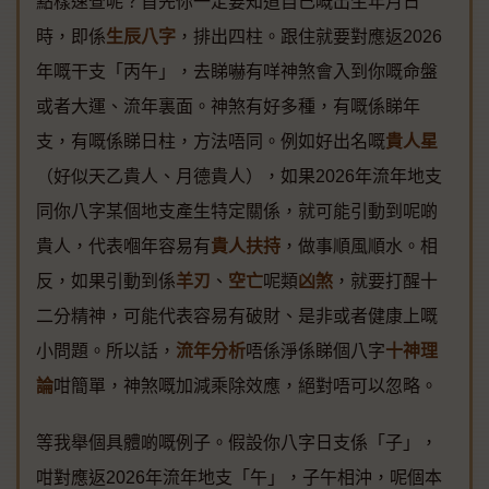
點樣速查呢？首先你一定要知道自己嘅出生年月日
時，即係
生辰八字
，排出四柱。跟住就要對應返2026
年嘅干支「丙午」，去睇嚇有咩神煞會入到你嘅命盤
或者大運、流年裏面。神煞有好多種，有嘅係睇年
支，有嘅係睇日柱，方法唔同。例如好出名嘅
貴人星
（好似天乙貴人、月德貴人），如果2026年流年地支
同你八字某個地支產生特定關係，就可能引動到呢啲
貴人，代表嗰年容易有
貴人扶持
，做事順風順水。相
反，如果引動到係
羊刃
、
空亡
呢類
凶煞
，就要打醒十
二分精神，可能代表容易有破財、是非或者健康上嘅
小問題。所以話，
流年分析
唔係淨係睇個八字
十神理
論
咁簡單，神煞嘅加減乘除效應，絕對唔可以忽略。
等我舉個具體啲嘅例子。假設你八字日支係「子」，
咁對應返2026年流年地支「午」，子午相沖，呢個本