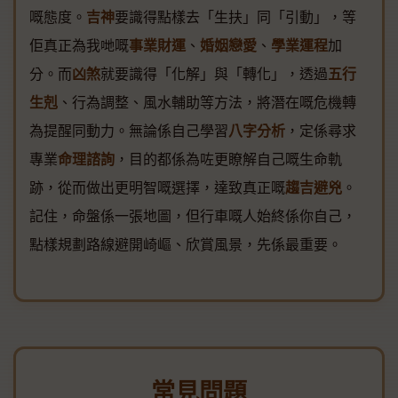
嘅態度。
吉神
要識得點樣去「生扶」同「引動」，等
佢真正為我哋嘅
事業財運
、
婚姻戀愛
、
學業運程
加
分。而
凶煞
就要識得「化解」與「轉化」，透過
五行
生剋
、行為調整、風水輔助等方法，將潛在嘅危機轉
為提醒同動力。無論係自己學習
八字分析
，定係尋求
專業
命理諮詢
，目的都係為咗更瞭解自己嘅生命軌
跡，從而做出更明智嘅選擇，達致真正嘅
趨吉避兇
。
記住，命盤係一張地圖，但行車嘅人始終係你自己，
點樣規劃路線避開崎嶇、欣賞風景，先係最重要。
常見問題