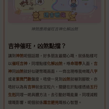
神煞應用催旺吉神化解凶煞
吉神催旺，凶煞點擋？
講到
神煞
呢個話題，好多朋友最關心嘅，就係點樣可
以
催旺吉神
，同埋點樣
化解凶煞
。喺
命理學
入面，
吉
神
同
凶煞
就好似硬幣嘅兩面，一齊出現喺我哋嘅
八字
或者
紫微鬥數
盤度。唔使一見到
凶煞
就嚇到腳軟，亦
唔好以為有
吉神
就坐定粒六。關鍵在於點樣透過
五行
生剋
同埋一啲具體方法，去引動好嘅能量，同埋減輕
壞嘅影響，呢個就係
趨吉避兇
嘅核心智慧。