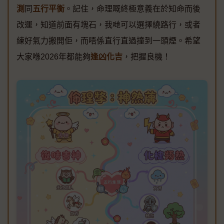
測
同
五行平衡
。記住，命理嘅終極意義在於知命而後
改運，知道前面有塊石，我哋可以選擇繞路行，或者
練好氣力搬開佢，而唔係直行直過撞到一頭煙。希望
大家喺2026年都能夠
逢凶化吉
，把握良機！