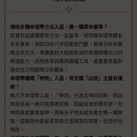
喺咁多種命理學方法入面，邊一種算命最準？
其實冇話邊種算命方法一定最準，唔同嘅命理學體系
各有專長，例如四柱八字同紫微鬥數，都係分析命盤
嘅主流方法。準確度好大程度取決於命理師嘅功力同
解讀能力，而唔係單純睇用邊種工具，最重要係搵到
適合自己問題嘅分析體系。
命理學講嘅「神煞」入面，常見嘅「凶煞」主要有邊
啲？
喺八字命理學入面，「神煞」分為吉神同凶煞，而凶
煞就係指一啲可能帶嚟挑戰、阻礙或波折嘅符號。佢
哋唔係真實嘅鬼神，而係天干地支組合產生嘅一種象
徵，提醒我哋要留意某啲方面嘅潛在問題，從而作出
預防。