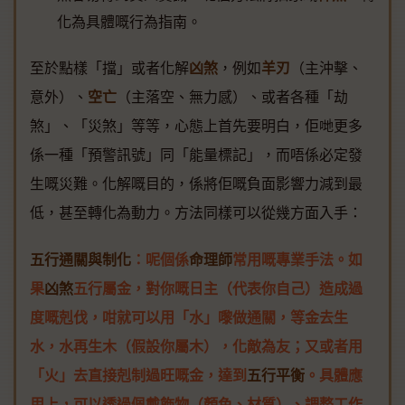
化為具體嘅行為指南。
至於點樣「擋」或者化解
凶煞
，例如
羊刃
（主沖擊、
意外）、
空亡
（主落空、無力感）、或者各種「劫
煞」、「災煞」等等，心態上首先要明白，佢哋更多
係一種「預警訊號」同「能量標記」，而唔係必定發
生嘅災難。化解嘅目的，係將佢嘅負面影響力減到最
低，甚至轉化為動力。方法同樣可以從幾方面入手：
五行通關與制化
：呢個係
命理師
常用嘅專業手法。如
果
凶煞
五行屬金，對你嘅日主（代表你自己）造成過
度嘅剋伐，咁就可以用「水」嚟做通關，等金去生
水，水再生木（假設你屬木），化敵為友；又或者用
「火」去直接剋制過旺嘅金，達到
五行平衡
。具體應
用上，可以透過佩戴飾物（顏色、材質）、調整工作