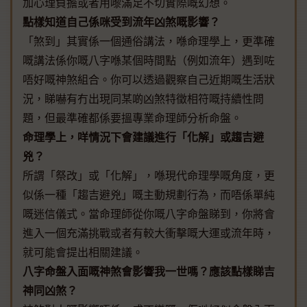
加心理負擔或者用嚟滿足不切實際嘅幻想。
點樣知道自己係咪受到流年凶煞嘅影響？
「煞到」其實係一個通俗講法，喺命理學上，更準確
嘅講法係你嘅八字喺某個時間點（例如流年）遇到咗
唔好嘅神煞組合。你可以透過觀察自己近期嘅生活狀
況，睇嚇有冇出現同某啲凶煞特徵相符嘅持續性問
題，但最準確都係要搵專業命理師分析命盤。
命理學上，咩情況下會建議進行「化解」或趨吉避
兇？
所謂「祭改」或「化解」，喺現代命理學嘅角度，更
似係一種「趨吉避兇」嘅主動規劃行為，而唔係單純
嘅迷信儀式。當命理師從你嘅八字命盤睇到，你將會
進入一個充滿挑戰或者有較大衝擊嘅大運或流年時，
就可能會提出相關建議。
八字命盤入面嘅神煞會影響我一世嗎？應該點樣睇吉
神同凶煞？