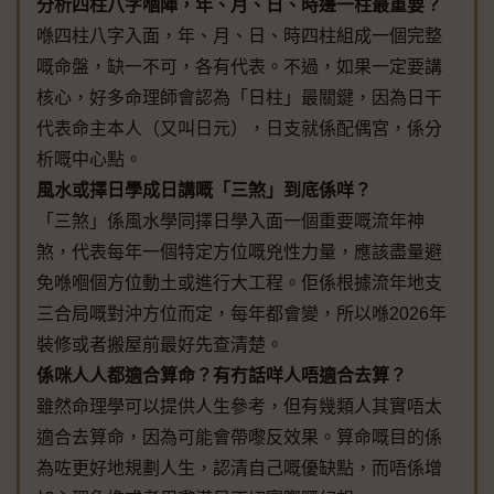
分析四柱八字嗰陣，年、月、日、時邊一柱最重要？
喺四柱八字入面，年、月、日、時四柱組成一個完整
嘅命盤，缺一不可，各有代表。不過，如果一定要講
核心，好多命理師會認為「日柱」最關鍵，因為日干
代表命主本人（又叫日元），日支就係配偶宮，係分
析嘅中心點。
風水或擇日學成日講嘅「三煞」到底係咩？
「三煞」係風水學同擇日學入面一個重要嘅流年神
煞，代表每年一個特定方位嘅兇性力量，應該盡量避
免喺嗰個方位動土或進行大工程。佢係根據流年地支
三合局嘅對沖方位而定，每年都會變，所以喺2026年
裝修或者搬屋前最好先查清楚。
係咪人人都適合算命？有冇話咩人唔適合去算？
雖然命理學可以提供人生參考，但有幾類人其實唔太
適合去算命，因為可能會帶嚟反效果。算命嘅目的係
為咗更好地規劃人生，認清自己嘅優缺點，而唔係增