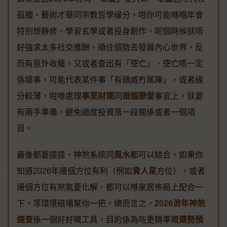
孤獨、藝術才華同宗教哲學緣分，咁你可能喺嗰年會
特別想靜修、學習玄學或者投身創作，呢個時候就唔
好強求太多社交應酬，順住個勢去發展內心世界，反
而有意外收穫。又或者查出有「
空亡
」，
空亡
唔一定
係壞事，可能代表某件事「有頭威冇尾陣」，或者緣
分較薄，咁喺處理
事業財運
同
婚姻戀愛
事宜上，就要
有兩手準備，避免過度投資落一段關係或者一個項
目。
最後都要提提，神煞系統同
風水
都可以結合。如果你
知道2026年邊個方位有利（例如
貴人星
方位），或者
邊個方位有煞氣要化解，都可以喺家居佈局上配合一
下，等環境磁場幫你一把。總而言之，
2026流年神煞
速查
係一個好好嘅工具，目的係為咗更精準嘅
運勢預