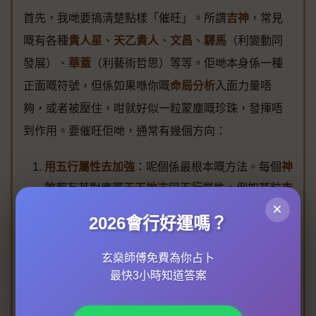
首先，我哋要搞清楚點樣「催旺」。所謂
吉神
，常見
嘅有各種
貴人星
、
天乙貴人
、
文昌
、
驛馬
（利變動同
發展）、
華蓋
（利藝術哲思）等等。佢哋本身係一種
正面嘅符號，但係如果喺你嘅
命局分析
入面力量唔
夠，或者被壓住，咁就好似一粒蒙塵嘅珍珠，發揮唔
到作用。要催旺佢哋，通常有幾個方向：
用五行屬性去加強
：呢個係最根本嘅方法。每個
神
煞
都有其對應嘅
天干地支
同
五行
屬性。例如某粒
吉
×
神
屬火，但係你八字原局火弱，咁就可以透過後天
2026會行好運嗎？
嘅生活選擇去「補火」。可以著多啲紅色、紫色
衫，從事一啲同文化、電子、能源相關嘅行業，甚
玄燊師傅免費為你占卜
至喺屋企嘅南方（離卦屬火）位置擺放一盞長明燈
最快3小時知道答案
或者紅色飾物。簡單嚟講，就係將
吉神
所屬嘅五行
能量，融入到日常生活同環境之中，等佢得到生