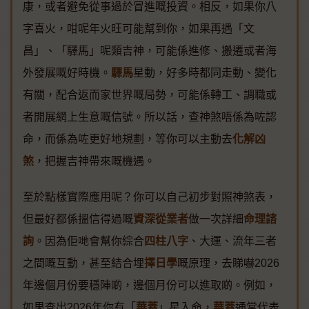
康，或者避免從事過於冒進嘅投資。相反，如果你八
字喜火，咁呢年火旺可能幫到你，如果再遇「文
昌」、「驛馬」呢類吉神，可能係進修、搬遷或者海
外發展嘅好時機。
驛馬
星動，好多時都同走動、變化
有關，配合返而家世界嘅局勢，可能係轉工、調職或
者開展網上生意嘅信號。所以話，查神煞唔係為咗認
命，而係為咗更好地規劃，等你可以主動去
化解凶
煞
，把握吉神帶來嘅機遇。
至於點樣實際應用呢？你可以自己初步對照神煞表，
但最好都係搵信得過嘅
資深從業者
做一次詳細
命理諮
詢
。因為佢哋會幫你綜合
四柱八字
、大運、流年三者
之間嘅互動，甚至結合埋
擇日學
嘅原理，去睇嚇2026
年邊個月份要穩陣啲，邊個月份可以進取啲。例如，
如果查出2026年你有「
華蓋
」星入命，
華蓋
通常代表