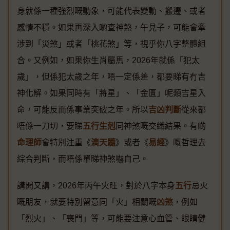
身就係一種強烈嘅動象，可能代表變動、搬遷、或者
感情不穩。如果再深入啲查神煞，午見子，可能會牽
涉到「災煞」或者「桃花煞」等，視乎你八字整體組
合。又例如，如果你生肖屬馬，2026年就係「犯太
歲」，但係犯太歲之年，唔一定係差，都要睇有冇吉
神化解。如果同時有「將星」、「金匱」呢類吉星入
命，可能反而係事業突破之年。所以
吉凶判斷
從來都
唔係一刀切，要睇
五行生剋
同神煞嘅交織結果。有啲
命理師
會特別注重《
滴天髓
》或者《
易經
》嘅哲理去
綜合判斷，而唔係單睇神煞嚇自己。
講開又講，2026年丙午火旺，對於八字本身
五行
忌火
嘅朋友，就要特別留意同「火」相關嘅
凶煞
，例如
「烈火」、「喪門」等，可能要注意心血管、眼睛健