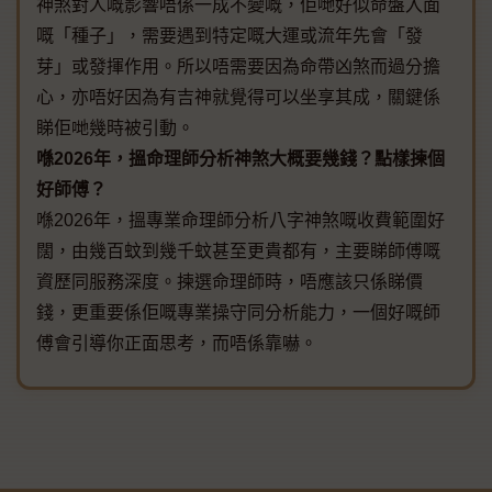
神煞對人嘅影響唔係一成不變嘅，佢哋好似命盤入面
嘅「種子」，需要遇到特定嘅大運或流年先會「發
芽」或發揮作用。所以唔需要因為命帶凶煞而過分擔
心，亦唔好因為有吉神就覺得可以坐享其成，關鍵係
睇佢哋幾時被引動。
喺2026年，搵命理師分析神煞大概要幾錢？點樣揀個
好師傅？
喺2026年，搵專業命理師分析八字神煞嘅收費範圍好
闊，由幾百蚊到幾千蚊甚至更貴都有，主要睇師傅嘅
資歷同服務深度。揀選命理師時，唔應該只係睇價
錢，更重要係佢嘅專業操守同分析能力，一個好嘅師
傅會引導你正面思考，而唔係靠嚇。