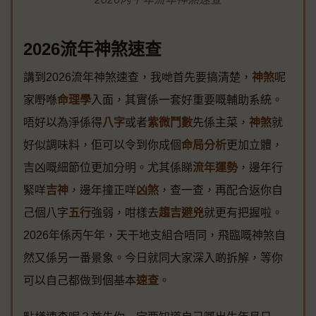
2026流年神煞速查
講到2026流年神煞速查，我哋首先要搞清楚，
神煞
呢
家嘢喺
命理學
入面，其實係一套好重要嘅輔助系統。
唔好以為淨係得
八字
或者
紫微鬥數
先係主菜，
神煞
就
好似調味料，佢可以令到你成個
命局分析
更加立體，
吉凶嘅細節位更加分明。尤其係睇
流年運勢
，邊年行
緊咩
吉神
，邊年撞正咩
凶煞
，查一查，再配合返你自
己個八字
五行
強弱，咁樣去
趨吉避兇
就更有把握啦。
2026年係丙午年，天干地支組合唔同，飛臨嘅神煞自
然又係另一番景象。今日就同大家深入啲拆解，等你
可以自己都做到個基本
速查
。