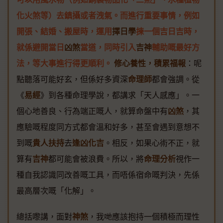
化火煞等）去鎮攝或者洩氣。而進行重要事情，例如
開張、結婚、搬屋時，運用
擇日學
揀一個吉日吉時，
就係避開當日
凶煞
當道，同時引入
吉神
輔助嘅最好方
法，等大事進行得更順利。
修心養性，積累福報
：呢
點聽落可能好玄，但係好多資深
命理師
都會強調。從
《
易經
》到各種命理學說，都講求「天人感應」。一
個心地善良、行為端正嘅人，就算命盤中有
凶煞
，其
應驗嘅程度同方式都會溫和好多，甚至會遇到意想不
到嘅
貴人扶持
去
逢凶化吉
。相反，如果心術不正，就
算有
吉神
都可能會被浪費。所以，將
命理分析
視作一
種自我認識同改善嘅工具，而唔係宿命嘅判決，先係
最高層次嘅「化解」。
總括嚟講，面對
神煞
，我哋應該抱持一個積極而理性