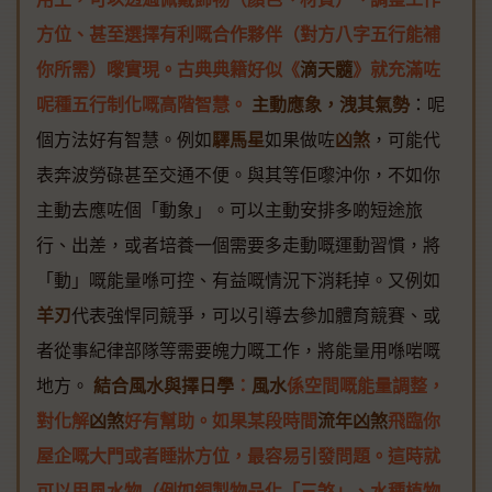
方位、甚至選擇有利嘅合作夥伴（對方八字五行能補
你所需）嚟實現。古典典籍好似《
滴天髓
》就充滿咗
呢種五行制化嘅高階智慧。
主動應象，洩其氣勢
：呢
個方法好有智慧。例如
驛馬星
如果做咗
凶煞
，可能代
表奔波勞碌甚至交通不便。與其等佢嚟沖你，不如你
主動去應咗個「動象」。可以主動安排多啲短途旅
行、出差，或者培養一個需要多走動嘅運動習慣，將
「動」嘅能量喺可控、有益嘅情況下消耗掉。又例如
羊刃
代表強悍同競爭，可以引導去參加體育競賽、或
者從事紀律部隊等需要魄力嘅工作，將能量用喺啱嘅
地方。
結合風水與擇日學
：
風水
係空間嘅能量調整，
對化解
凶煞
好有幫助。如果某段時間
流年凶煞
飛臨你
屋企嘅大門或者睡牀方位，最容易引發問題。這時就
可以用風水物（例如銅製物品化「三煞」、水種植物