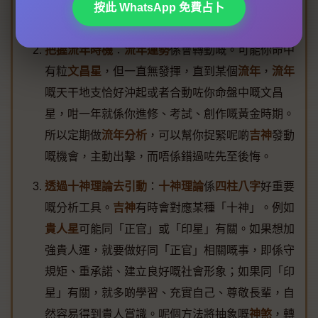
按此 WhatsApp 免費占卜
扶。
把握流年時機
：
流年運勢
係會轉動嘅。可能你命中
有粒
文昌星
，但一直無發揮，直到某個
流年
，
流年
嘅天干地支恰好沖起或者合動咗你命盤中嘅文昌
星，咁一年就係你進修、考試、創作嘅黃金時期。
所以定期做
流年分析
，可以幫你捉緊呢啲
吉神
發動
嘅機會，主動出擊，而唔係錯過咗先至後悔。
透過十神理論去引動
：
十神理論
係
四柱八字
好重要
嘅分析工具。
吉神
有時會對應某種「十神」。例如
貴人星
可能同「正官」或「印星」有關。如果想加
強貴人運，就要做好同「正官」相關嘅事，即係守
規矩、重承諾、建立良好嘅社會形象；如果同「印
星」有關，就多啲學習、充實自己、尊敬長輩，自
然容易得到貴人賞識。呢個方法將抽象嘅
神煞
，轉